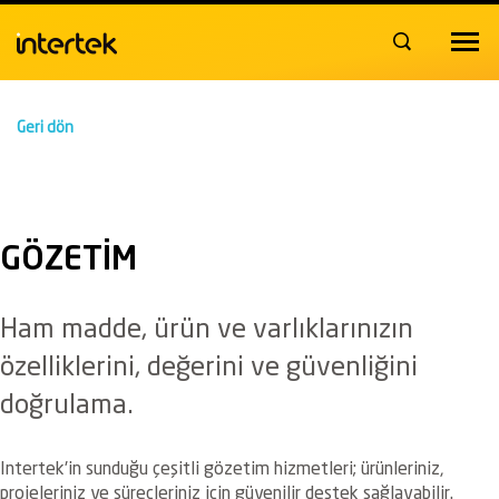
Toggle
navigat
Geri dön
GÖZETIM
Ham madde, ürün ve varlıklarınızın
özelliklerini, değerini ve güvenliğini
doğrulama.
Intertek'in sunduğu çeşitli gözetim hizmetleri; ürünleriniz,
projeleriniz ve süreçleriniz için güvenilir destek sağlayabilir.