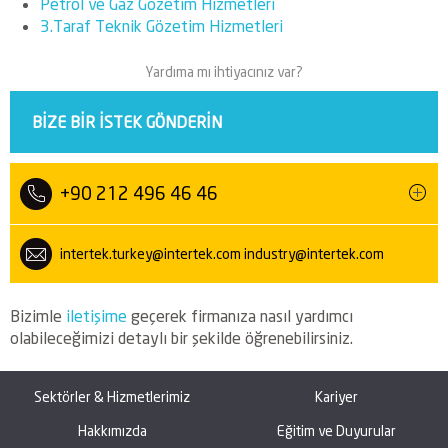
Petrol ve Gaz Gözetim Hizmetleri
3.Taraf Teknik Gözetim Hizmetleri
Yardıma mı ihtiyacınız var?
BIZE BIR ISTEK GÖNDERIN
+90 212 496 46 46
intertek.turkey@intertek.com
industry@intertek.com
Bizimle
iletişime
geçerek firmanıza nasıl yardımcı
olabileceğimizi detaylı bir şekilde öğrenebilirsiniz.
Sektörler & Hizmetlerimiz
Kariyer
Hakkımızda
Eğitim ve Duyurular