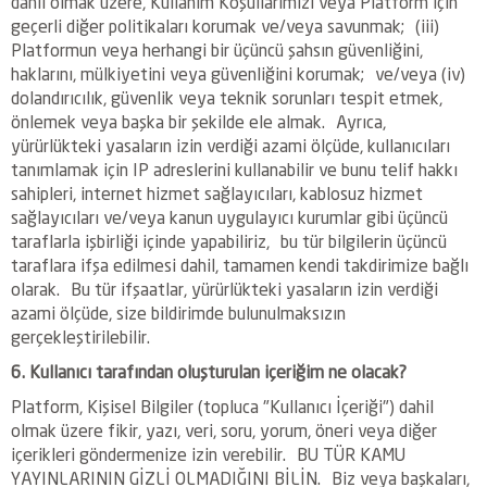
dahil olmak üzere, Kullanım Koşullarımızı veya Platform için
geçerli diğer politikaları korumak ve/veya savunmak; (iii)
Platformun veya herhangi bir üçüncü şahsın güvenliğini,
haklarını, mülkiyetini veya güvenliğini korumak; ve/veya (iv)
dolandırıcılık, güvenlik veya teknik sorunları tespit etmek,
önlemek veya başka bir şekilde ele almak. Ayrıca,
yürürlükteki yasaların izin verdiği azami ölçüde, kullanıcıları
tanımlamak için IP adreslerini kullanabilir ve bunu telif hakkı
sahipleri, internet hizmet sağlayıcıları, kablosuz hizmet
sağlayıcıları ve/veya kanun uygulayıcı kurumlar gibi üçüncü
taraflarla işbirliği içinde yapabiliriz, bu tür bilgilerin üçüncü
taraflara ifşa edilmesi dahil, tamamen kendi takdirimize bağlı
olarak. Bu tür ifşaatlar, yürürlükteki yasaların izin verdiği
azami ölçüde, size bildirimde bulunulmaksızın
gerçekleştirilebilir.
6. Kullanıcı tarafından oluşturulan içeriğim ne olacak?
Platform, Kişisel Bilgiler (topluca "Kullanıcı İçeriği") dahil
olmak üzere fikir, yazı, veri, soru, yorum, öneri veya diğer
içerikleri göndermenize izin verebilir. BU TÜR KAMU
YAYINLARININ GİZLİ OLMADIĞINI BİLİN. Biz veya başkaları,