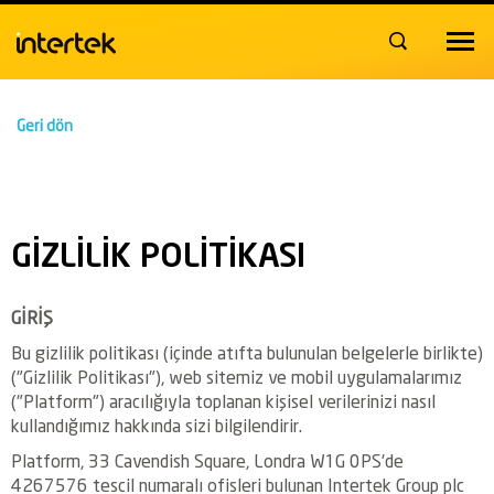
Toggle
navigat
Geri dön
GIZLILIK POLITIKASI
GİRİŞ
Bu gizlilik politikası (içinde atıfta bulunulan belgelerle birlikte)
("Gizlilik Politikası"), web sitemiz ve mobil uygulamalarımız
("Platform") aracılığıyla toplanan kişisel verilerinizi nasıl
kullandığımız hakkında sizi bilgilendirir.
Platform, 33 Cavendish Square, Londra W1G 0PS'de
4267576 tescil numaralı ofisleri bulunan Intertek Group plc