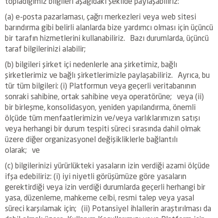
topladığımız bilgileri aşağıdaki şekilde paylaşabiliriz:
(a) e-posta pazarlaması, çağrı merkezleri veya web sitesi
barındırma gibi belirli alanlarda bize yardımcı olması için üçüncü
bir tarafın hizmetlerini kullanabiliriz. Bazı durumlarda, üçüncü
taraf bilgilerinizi alabilir;
(b) bilgileri şirket içi nedenlerle ana şirketimiz, bağlı
şirketlerimiz ve bağlı şirketlerimizle paylaşabiliriz. Ayrıca, bu
tür tüm bilgileri: (i) Platformun veya geçerli veritabanının
sonraki sahibine, ortak sahibine veya operatörüne; veya (ii)
bir birleşme, konsolidasyon, yeniden yapılandırma, önemli
ölçüde tüm menfaatlerimizin ve/veya varlıklarımızın satışı
veya herhangi bir durum tespiti süreci sırasında dahil olmak
üzere diğer organizasyonel değişikliklerle bağlantılı
olarak; ve
(c) bilgilerinizi yürürlükteki yasaların izin verdiği azami ölçüde
ifşa edebiliriz: (i) iyi niyetli görüşümüze göre yasaların
gerektirdiği veya izin verdiği durumlarda geçerli herhangi bir
yasa, düzenleme, mahkeme celbi, resmi talep veya yasal
süreci karşılamak için; (ii) Potansiyel ihlallerin araştırılması da