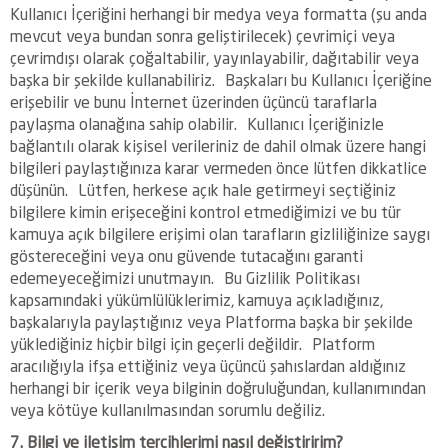
Kullanıcı İçeriğini herhangi bir medya veya formatta (şu anda
mevcut veya bundan sonra geliştirilecek) çevrimiçi veya
çevrimdışı olarak çoğaltabilir, yayınlayabilir, dağıtabilir veya
başka bir şekilde kullanabiliriz. Başkaları bu Kullanıcı İçeriğine
erişebilir ve bunu İnternet üzerinden üçüncü taraflarla
paylaşma olanağına sahip olabilir. Kullanıcı İçeriğinizle
bağlantılı olarak kişisel verileriniz de dahil olmak üzere hangi
bilgileri paylaştığınıza karar vermeden önce lütfen dikkatlice
düşünün. Lütfen, herkese açık hale getirmeyi seçtiğiniz
bilgilere kimin erişeceğini kontrol etmediğimizi ve bu tür
kamuya açık bilgilere erişimi olan tarafların gizliliğinize saygı
göstereceğini veya onu güvende tutacağını garanti
edemeyeceğimizi unutmayın. Bu Gizlilik Politikası
kapsamındaki yükümlülüklerimiz, kamuya açıkladığınız,
başkalarıyla paylaştığınız veya Platforma başka bir şekilde
yüklediğiniz hiçbir bilgi için geçerli değildir. Platform
aracılığıyla ifşa ettiğiniz veya üçüncü şahıslardan aldığınız
herhangi bir içerik veya bilginin doğruluğundan, kullanımından
veya kötüye kullanılmasından sorumlu değiliz.
7. Bilgi ve iletişim tercihlerimi nasıl değiştiririm?