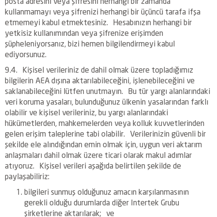
posta adresini veya şifresini herhangi bir zamanda
kullanmamayı veya şifrenizi herhangi bir üçüncü tarafa ifşa
etmemeyi kabul etmektesiniz. Hesabınızın herhangi bir
yetkisiz kullanımından veya şifrenize erişimden
şüpheleniyorsanız, bizi hemen bilgilendirmeyi kabul
ediyorsunuz.
9.4. Kişisel verileriniz de dahil olmak üzere topladığımız
bilgilerin AEA dışına aktarılabileceğini, işlenebileceğini ve
saklanabileceğini lütfen unutmayın. Bu tür yargı alanlarındaki
veri koruma yasaları, bulunduğunuz ülkenin yasalarından farklı
olabilir ve kişisel verileriniz, bu yargı alanlarındaki
hükümetlerden, mahkemelerden veya kolluk kuvvetlerinden
gelen erişim taleplerine tabi olabilir. Verilerinizin güvenli bir
şekilde ele alındığından emin olmak için, uygun veri aktarım
anlaşmaları dahil olmak üzere ticari olarak makul adımlar
atıyoruz. Kişisel verileri aşağıda belirtilen şekilde de
paylaşabiliriz:
bilgileri sunmuş olduğunuz amacın karşılanmasının
gerekli olduğu durumlarda diğer Intertek Grubu
şirketlerine aktarılarak; ve