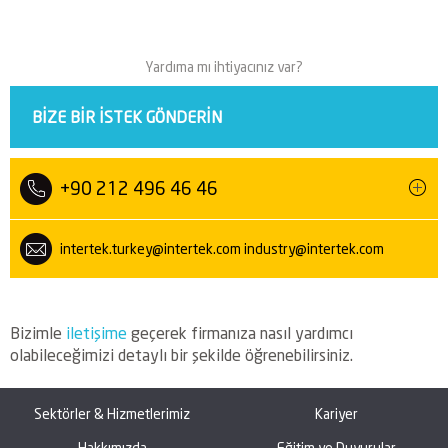
Yardıma mı ihtiyacınız var?
BIZE BIR ISTEK GÖNDERIN
+90 212 496 46 46
intertek.turkey@intertek.com
industry@intertek.com
Bizimle
iletişime
geçerek firmanıza nasıl yardımcı
olabileceğimizi detaylı bir şekilde öğrenebilirsiniz.
Sektörler & Hizmetlerimiz
Kariyer
Hakkımızda
Eğitim ve Duyurular