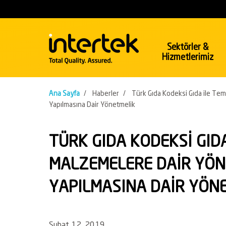
Sektörler &
Hizmetlerimiz
Sektörler
Hizmetler
Ana Sayfa
/
Haberler
/
Türk Gıda Kodeksi Gıda ile Te
Yapılmasına Dair Yönetmelik
Kimyasallar
Enerji & 
Polimerplastik
Enerji
TÜRK GIDA KODEKSİ GID
Temizlik Malzemeleri
Petrol ve
MALZEMELERE DAİR YÖN
İnşaat & Mühendislik
Konaklam
YAPILMASINA DAİR YÖN
İnşaat
Endüstri
Şubat 12, 2019