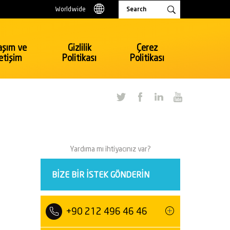
Worldwide
aşım ve
Gizlilik
Çerez
letişim
Politikası
Politikası
Tüketici Ürünleri & Perakende
Oyuncak, Kırtasiye
Elektrik ve Elektronik
Yardıma mı ihtiyacınız var?
Perakende
Tekstil, Hazır Giyim
BIZE BIR ISTEK GÖNDERIN
Tüketici Ürünleri Perakende
Bavul ve Çanta
+90 212 496 46 46
Ulaşım
Otomotiv