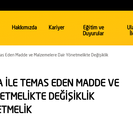
Hakkımızda
Kariyer
Eğitim ve
Ul
Duyurular
İ
mas Eden Madde ve Malzemelere Dair Yönetmelikte Değişiklik
Emtia
Gıda & Sağlık
Gıda ve Tarım
A İLE TEMAS EDEN MADDE VE
 Gaz
Sağlık ve Güzellik
Güzellik ve Kişisel Bakım
ETMELİKTE DEĞİŞİKLİK
a & Turizm
Hükümet & Ticaret
ETMELİK
Kuzey Irak Bölgesel İhracat
Uygunluk Değerlendirme Programı
Kurumlar ve Kuruluşlar