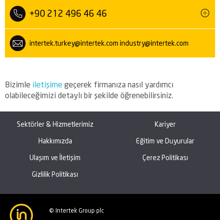
+90 212 496 46 46
intertek.turkey@intertek.com
industry@intertek.com
Bizimle
iletişime
geçerek firmanıza nasıl yardımcı
olabileceğimizi detaylı bir şekilde öğrenebilirsiniz.
Sektörler & Hizmetlerimiz
Kariyer
Hakkımızda
Eğitim ve Duyurular
Ulaşım ve İletişim
Çerez Politikası
Gizlilik Politikası
© Intertek Group plc