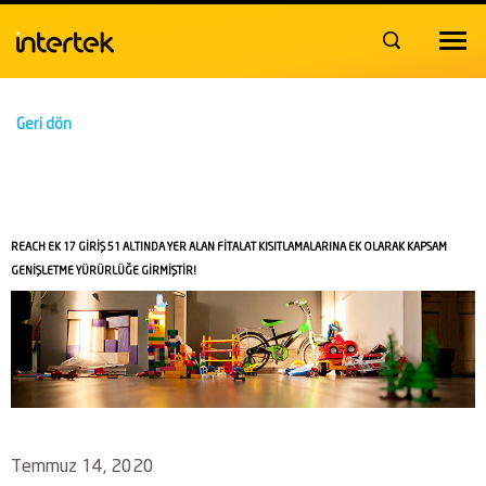
Toggle
navigat
Geri dön
REACH EK 17 GİRİŞ 51 ALTINDA YER ALAN FİTALAT KISITLAMALARINA EK OLARAK KAPSAM
GENİŞLETME YÜRÜRLÜĞE GİRMİŞTİR!
Temmuz 14, 2020