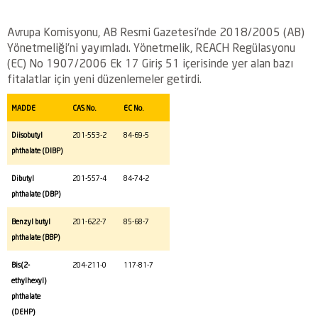
Avrupa Komisyonu, AB Resmi Gazetesi’nde 2018/2005 (AB)
Yönetmeliği’ni yayımladı. Yönetmelik, REACH Regülasyonu
(EC) No 1907/2006 Ek 17 Giriş 51 içerisinde yer alan bazı
fitalatlar için yeni düzenlemeler getirdi.
MADDE
CAS No.
EC No.
Diisobutyl
201-553-2
84-69-5
phthalate (DIBP)
Dibutyl
201-557-4
84-74-2
phthalate (DBP)
Benzyl butyl
201-622-7
85-68-7
phthalate (BBP)
Bis(2-
204-211-0
117-81-7
ethylhexyl)
phthalate
(DEHP)