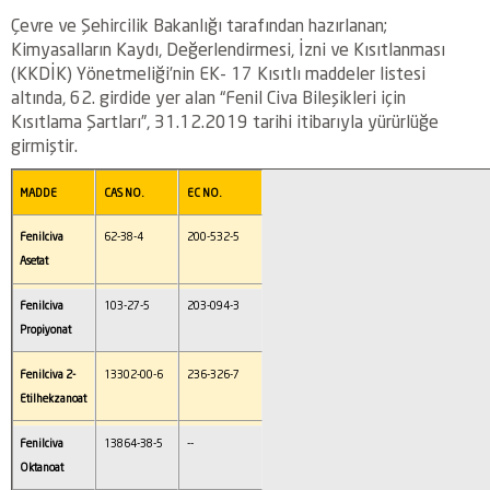
Çevre ve Şehircilik Bakanlığı tarafından hazırlanan;
Kimyasalların Kaydı, Değerlendirmesi, İzni ve Kısıtlanması
(KKDİK) Yönetmeliği’nin EK- 17 Kısıtlı maddeler listesi
altında, 62. girdide yer alan “Fenil Civa Bileşikleri için
Kısıtlama Şartları”, 31.12.2019 tarihi itibarıyla yürürlüğe
girmiştir.
MADDE
CAS NO.
EC NO.
Fenilciva
62-38-4
200-532-5
Asetat
Fenilciva
103-27-5
203-094-3
Propiyonat
Fenilciva 2-
13302-00-6
236-326-7
Etilhekzanoat
Fenilciva
13864-38-5
--
Oktanoat