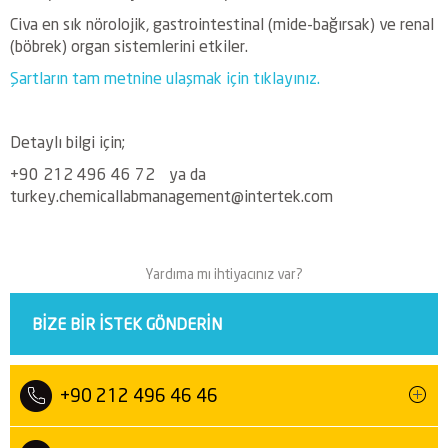
Civa en sık nörolojik, gastrointestinal (mide-bağırsak) ve renal
(böbrek) organ sistemlerini etkiler.
Şartların tam metnine ulaşmak için tıklayınız.
Detaylı bilgi için;
+90 212 496 46 72 ya da
turkey.chemicallabmanagement@intertek.com
Yardıma mı ihtiyacınız var?
BIZE BIR ISTEK GÖNDERIN
+90 212 496 46 46