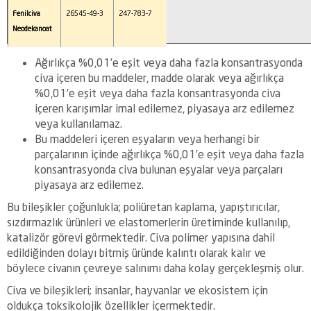
Fenilciva
26545-49-3
247-783-7
Neodekanoat
Ağırlıkça %0,01’e eşit veya daha fazla konsantrasyonda
civa içeren bu maddeler, madde olarak veya ağırlıkça
%0,01’e eşit veya daha fazla konsantrasyonda civa
içeren karışımlar imal edilemez, piyasaya arz edilemez
veya kullanılamaz.
Bu maddeleri içeren eşyaların veya herhangi bir
parçalarının içinde ağırlıkça %0,01’e eşit veya daha fazla
konsantrasyonda civa bulunan eşyalar veya parçaları
piyasaya arz edilemez.
Bu bileşikler çoğunlukla; poliüretan kaplama, yapıştırıcılar,
sızdırmazlık ürünleri ve elastomerlerin üretiminde kullanılıp,
katalizör görevi görmektedir. Civa polimer yapısına dahil
edildiğinden dolayı bitmiş üründe kalıntı olarak kalır ve
böylece civanın çevreye salınımı daha kolay gerçekleşmiş olur.
Civa ve bileşikleri; insanlar, hayvanlar ve ekosistem için
oldukça toksikolojik özellikler içermektedir.