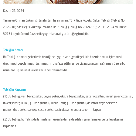
Kasım 27, 2024
Tarım ve Orman Bakanlığı tarafından hazırlanan, Türk Gıda Kodeksi Şeker Tebliği (Tebliğ No:
2022/10)’nde Değişiklik Yapılmasına Dair Tebliğ (Tebliğ No: 2024/35); 23.11.2024 tarihli ve
32731 sayılı Resmî Gazete’de yayımlanarak yürürlüğe girmiştir.
Tebliğin Amacı
Bu Tebliğin amacı; şekerlerin tekniğine uygun ve hijyenik şekilde hazırlanması, işlenmesi,
üretilmesi, depolanması, taşınması, muhafaza edilmesi ve piyasaya arzını sağlamak üzere bu
ürünlere ilişkin usul ve esasların belirlenmesidir.
Tebliğin Kapsamı
(1) Bu Tebliğ, yarı beyaz şeker, beyaz şeker, ekstra beyaz şeker, şeker çözeltisi, invert şeker çözeltisi,
invert şeker şurubu, glukoz şurubu, kurutulmuş glukoz şurubu, dekstroz veya dekstroz
monohidrat, dekstroz veya susuz dekstroz, fruktoz ile pudra şekerini kapsar.
(2) Bu Tebliğ, bu Tebliğde tanımlanan ürünlerden elde edilen şekerlemeler ve kelle şekerini
kapsamaz.