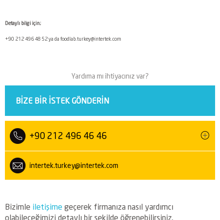
Detaylı bilgi için;
+90 212 496 48 52 ya da foodlab.turkey@intertek.com
Yardıma mı ihtiyacınız var?
BIZE BIR ISTEK GÖNDERIN
+90 212 496 46 46
intertek.turkey@intertek.com
Bizimle
iletişime
geçerek firmanıza nasıl yardımcı
olabileceğimizi detaylı bir şekilde öğrenebilirsiniz.