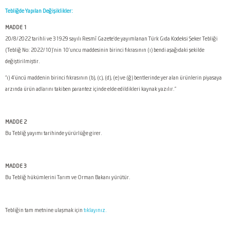
Tebliğde Yapılan Değişiklikler:
MADDE 1
20/8/2022 tarihli ve 31929 sayılı Resmî Gazete’de yayımlanan Türk Gıda Kodeksi Şeker Tebliği
(Tebliğ No: 2022/10)’nin 10’uncu maddesinin birinci fıkrasının (ı) bendi aşağıdaki şekilde
değiştirilmiştir.
“ı) 4’üncü maddenin birinci fıkrasının (b), (c), (d), (e) ve (ğ) bentlerinde yer alan ürünlerin piyasaya
arzında ürün adlarını takiben parantez içinde elde edildikleri kaynak yazılır.”
MADDE 2
Bu Tebliğ yayımı tarihinde yürürlüğe girer.
MADDE 3
Bu Tebliğ hükümlerini Tarım ve Orman Bakanı yürütür.
Tebliğin tam metnine ulaşmak için
tıklayınız.