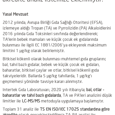
Yasal Mevzuat
2012 yılında, Avrupa Birliği Gıda Sağlığı Otoritesi (EFSA),
izlemeye aldığı Tropan (TA) ve Pyrrolizidin (PA) Alkaloidlerini
2016 yılında Gıda Toksinleri sınıfında değerlendirerek;
TA’lerin bebek mamaları ve küçük çocuk ek gıdalarında
bulunması ile ilgili EC 1881/2006’ya ekleyerek maksimum
limitini 1 µg/kg olarak belirlemiştir.
Bitkisel kökenli olarak bulunması muhtemel gıda gruplarını;
bal, tahıl bazlı gıdalar, bebek ve küçük çocuk ek gıdaları,
baharatlar, bitkisel çaylar ve otlar, bitkisel kökenli gıda
takviyeleridir. Ballarda 5 µg/kg tahıllarda, 1 µg/kg’ı
geçmemesi yönünde tavsiye kararı alınmıştır.
Intertek Gıda Laboratuvarı, 2020 yılı itibarıyla;
bal, otlar -
baharatlar ve tahıl bazlı gıdalarda
, TA ve PA’leri analizini düşük
limitler ile
LC-MS/MS
metoduyla uygulamaya başlamıştır.
Toplam 31 analiz ile
TS EN ISO/IEC 17025 standardına göre
akredite
olarak gerçekleştirdiğimiz TA-PA analizi ile;