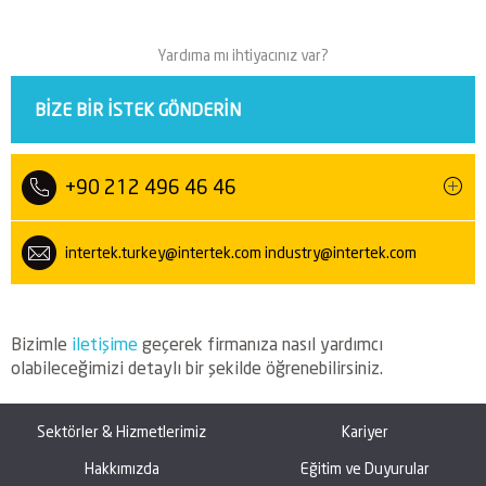
Yardıma mı ihtiyacınız var?
BIZE BIR ISTEK GÖNDERIN
+90 212 496 46 46
intertek.turkey@intertek.com
industry@intertek.com
Bizimle
iletişime
geçerek firmanıza nasıl yardımcı
olabileceğimizi detaylı bir şekilde öğrenebilirsiniz.
Sektörler & Hizmetlerimiz
Kariyer
Hakkımızda
Eğitim ve Duyurular