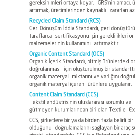
gereksinimleri ortaya koyar.
GRS'nin amacı,
artırmak, üretimlerinden kaynaklı
zararları a
Recycled Claim Standard (RCS)
Geri Dönüşüm İddia Standardı, geri dönüştü
taraflarca
sertifikasyonu için gereklilikleri 
malzemelerinin kullanımını
artırmaktır.
Organic Content Standard (OCS)
Organik İçerik Standardı, bitmiş ürünlerdeki 
doğrulanması
için oluşturulmuş bir standart
organik materyal
miktarını ve varlığını doğrul
organik materyal içeren
ürünlere uygulanır.
Content Claim Standard (CCS)
Tekstil endüstrisinin uluslararası sorumlu ve
gütmeyen kurumlarından biri olan Textile
Ex
CCS, şirketlere bir ya da birden fazla belirli bi
olduğunu
doğrulamalarını sağlayan bir araç
zinciri
standardıdır. CCS için Belgelendirme,