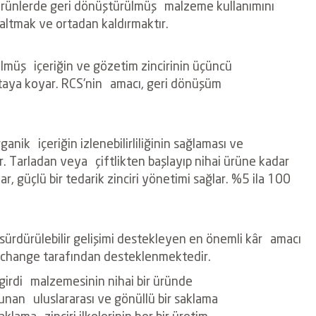
 ürünlerde geri dönüştürülmüş
malzeme kullanımını
zaltmak ve ortadan kaldırmaktır.
rülmüş
içeriğin ve gözetim zincirinin üçüncü
ortaya koyar. RCS'nin
amacı, geri dönüşüm
organik
içeriğin izlenebilirliliğinin sağlaması ve
tır. Tarladan veya
çiftlikten başlayıp nihai ürüne kadar
ar, güçlü bir tedarik zinciri
yönetimi sağlar. %5 ila 100
sürdürülebilir gelişimi destekleyen en önemli kâr
amacı
change tarafından desteklenmektedir.
r girdi
malzemesinin nihai bir üründe
 sunan
uluslararası ve gönüllü bir saklama
 saklama
zinciri ilkelerinin her bir üretim