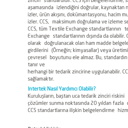
aşamasında
izlendiğini doğrular, kaynaktan
izler, ürün
akışını, dokümantasyonu, hacim m
izler. CCS,
maksimum doğrulama ve izleme se
CCS, tüm Textile Exchange standartlarının
t
Exchange
standartlarının dışında da olabilir
olarak
doğrulanacak olan ham madde belge
girdilerini
(Örneğin; kimyasallar) veya üreti
çevresel
boyutunu ele almaz. Bu, standardı
tanır ve
herhangi bir tedarik zincirine uygulanabilir. 
sağlamaktır.
Intertek Nasıl Yardımcı Olabilir?
Kuruluşların, baştan uca tedarik zinciri riskini
çözümler sunma noktasında 20 yıldan fazla
CCS standartlarına ilişkin belgelendirme
hizm