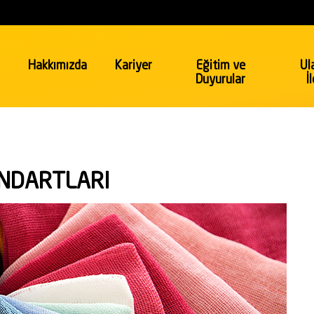
Hakkımızda
Kariyer
Eğitim ve
Ul
Duyurular
İ
Emtia
Gıda & Sağlık
NDARTLARI
Gıda ve Tarım
 Gaz
Sağlık ve Güzellik
Güzellik ve Kişisel Bakım
a & Turizm
Hükümet & Ticaret
Kuzey Irak Bölgesel İhracat
Uygunluk Değerlendirme Programı
Kurumlar ve Kuruluşlar