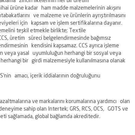
 nihai ürüne kadar
ham madde malzemelerinin akışını
utabakatlarını
ve malzeme ve ürünlerin ayrıştırılmasını
viyeleri için
kapsam ve işlem sertifikalarına dayanır.
emelini teşkil etmekle birlikte; Textile
. CCS, üretim
süreci belgelendirmesinde bağımsız
lendirmesinin
kendisini kapsamaz. CCS ayrıca işleme
min veya yasal
uyumluluğun herhangi bir sosyal veya
n herhangi bir
girdi malzemesiyle kullanılmasına olanak
CCS'nin
amacı, içerik iddialarının doğruluğunu
azaltmalarına ve markalarını korumalarına yardımcı
olan
deneyime sahip olan Intertek; GRS, RCS, OCS,
GOTS ve
eti sağlamada, global bağlamda akreditedir.