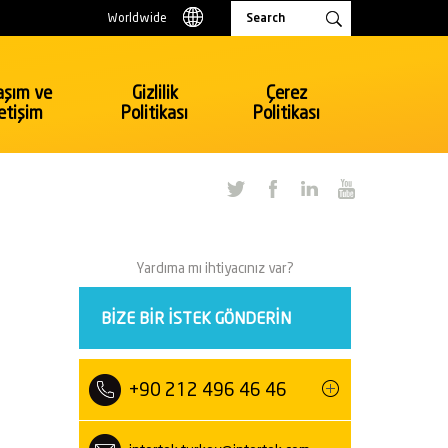
Worldwide
aşım ve
Gizlilik
Çerez
letişim
Politikası
Politikası
Tüketici Ürünleri & Perakende
Oyuncak, Kırtasiye
Yardıma mı ihtiyacınız var?
Elektrik ve Elektronik
Perakende
BIZE BIR ISTEK GÖNDERIN
Tekstil, Hazır Giyim
Tüketici Ürünleri Perakende
Bavul ve Çanta
+90 212 496 46 46
Ulaşım
Otomotiv