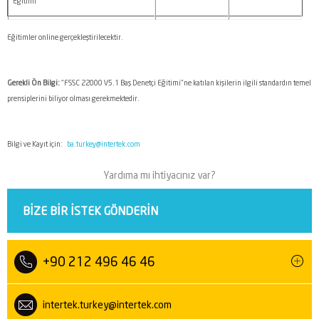
Eğitimi
Eğitimler online gerçekleştirilecektir.
Gerekli Ön Bilgi:
"FSSC 22000 V5.1 Baş Denetçi Eğitimi"ne katılan kişilerin ilgili standardın temel
prensiplerini biliyor olması gerekmektedir.
Bilgi ve Kayıt için:
ba.turkey@intertek.com
Yardıma mı ihtiyacınız var?
BIZE BIR ISTEK GÖNDERIN
+90 212 496 46 46
intertek.turkey@intertek.com