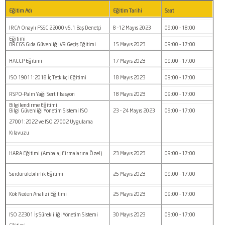
Eğitim Adı
Eğitim Tarihi
Saat
IRCA Onaylı FSSC 22000 v5.1 Baş Denetçi
8 -12 Mayıs 2023
09:00 - 18:00
Eğitimi
BRCGS Gıda Güvenliği V9 Geçiş Eğitimi
15 Mayıs 2023
09:00 - 17:00
HACCP Eğitimi
17 Mayıs 2023
09:00 - 17:00
ISO 19011:2018 İç Tetkikçi Eğitimi
18 Mayıs 2023
09:00 - 17:00
RSPO-Palm Yağı Sertifikasyon
18 Mayıs 2023
09:00 - 17:00
Bilgilendirme Eğitimi
Bilgi Güvenliği Yönetim Sistemi ISO
23 - 24 Mayıs 2023
09:00 - 17:00
27001:2022 ve ISO 27002 Uygulama
Kılavuzu
HARA Eğitimi (Ambalaj Firmalarına Özel)
23 Mayıs 2023
09:00 - 17:00
Sürdürülebilirlik Eğitimi
25 Mayıs 2023
09:00 - 17:00
Kök Neden Analizi Eğitimi
25 Mayıs 2023
09:00 - 17:00
ISO 22301 İş Sürekliliği Yönetim Sistemi
30 Mayıs 2023
09:00 - 17:00