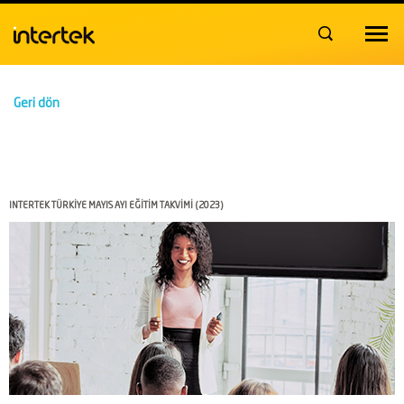
Toggle
navigat
Geri dön
INTERTEK TÜRKİYE MAYIS AYI EĞİTİM TAKVİMİ (2023)