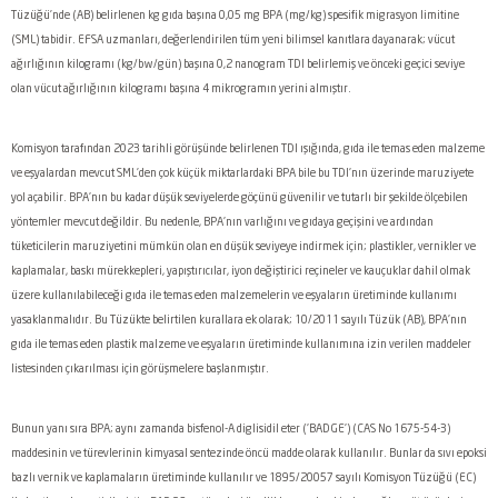
Tüzüğü’nde (AB) belirlenen kg gıda başına 0,05 mg BPA (mg/kg) spesifik migrasyon limitine
(SML) tabidir. EFSA uzmanları, değerlendirilen tüm yeni bilimsel kanıtlara dayanarak; vücut
ağırlığının
kilogramı (kg/bw/gün) başına 0,2 nanogram TDI belirlemiş ve önceki geçici seviye
olan vücut ağırlığının kilogramı başına 4 mikrogramın yerini almıştır.
Komisyon tarafından 2023 tarihli görüşünde belirlenen TDI ışığında, gıda ile temas eden malzeme
ve eşyalardan mevcut SML’den çok küçük miktarlardaki BPA bile bu TDI'nın üzerinde maruziyete
yol açabilir. BPA'nın bu kadar düşük seviyelerde göçünü güvenilir ve tutarlı bir şekilde ölçebilen
yöntemler mevcut değildir. Bu nedenle, BPA'nın varlığını ve gıdaya geçişini ve ardından
tüketicilerin maruziyetini mümkün olan en düşük seviyeye indirmek için; plastikler, vernikler ve
kaplamalar, baskı mürekkepleri, yapıştırıcılar, iyon değiştirici reçineler ve kauçuklar dahil olmak
üzere kullanılabileceği gıda ile temas eden malzemelerin ve eşyaların üretiminde kullanımı
yasaklanmalıdır. Bu Tüzükte belirtilen kurallara ek olarak; 10/2011 sayılı Tüzük (AB), BPA'nın
gıda ile temas eden plastik malzeme ve eşyaların üretiminde kullanımına izin verilen maddeler
listesinden çıkarılması için görüşmelere başlanmıştır.
Bunun yanı sıra BPA; aynı zamanda bisfenol-A diglisidil eter ('BADGE') (CAS No 1675-54-3)
maddesinin ve türevlerinin kimyasal sentezinde öncü madde olarak kullanılır. Bunlar da sıvı epoksi
bazlı vernik ve kaplamaların üretiminde kullanılır ve
1895/20057 sayılı Komisyon Tüzüğü (EC)