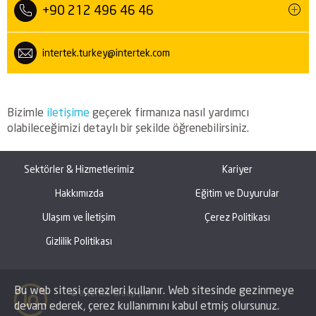
+90 212 496 46 46
intertek.turkey@intertek.com
Bizimle
iletişime
geçerek firmanıza nasıl yardımcı
olabileceğimizi detaylı bir şekilde öğrenebilirsiniz.
Sektörler & Hizmetlerimiz
Kariyer
Hakkımızda
Eğitim ve Duyurular
Ulaşım ve İletişim
Çerez Politikası
Gizlilik Politikası
Bu web sitesi çerezleri kullanır. Web sitesinde gezinmeye
© Intertek Group plc
devam ederek, çerez kullanımını kabul etmiş olursunuz.