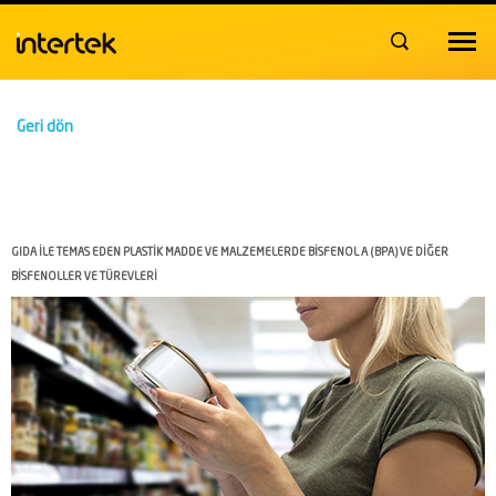
Toggle
navigat
Geri dön
GIDA İLE TEMAS EDEN PLASTİK MADDE VE MALZEMELERDE BİSFENOL A (BPA) VE DİĞER
BİSFENOLLER VE TÜREVLERİ