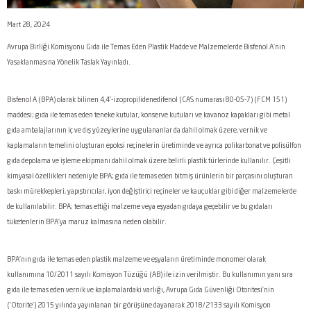
Mart 28, 2024
Avrupa Birliği Komisyonu Gıda ile Temas Eden Plastik Madde ve Malzemelerde Bisfenol A'nın
Yasaklanmasına Yönelik Taslak Yayınladı.
Bisfenol A (BPA) olarak bilinen 4,4'-izopropilidenedifenol (CAS numarası 80-05-7) (FCM 151)
maddesi; gıda ile temas eden teneke kutular, konserve kutuları ve kavanoz kapakları gibi metal
gıda ambalajlarının iç ve dış yüzeylerine uygulananlar da dahil olmak üzere, vernik ve
kaplamaların temelini oluşturan epoksi reçinelerin üretiminde ve ayrıca polikarbonat ve polisülfon
gıda depolama ve işleme ekipmanı dahil olmak üzere belirli plastik türlerinde kullanılır. Çeşitli
kimyasal özellikleri nedeniyle BPA; gıda ile temas eden bitmiş ürünlerin bir parçasını oluşturan
baskı mürekkepleri, yapıştırıcılar, iyon değiştirici reçineler ve kauçuklar gibi diğer malzemelerde
de kullanılabilir. BPA; temas ettiği malzeme veya eşyadan gıdaya geçebilir ve bu gıdaları
tüketenlerin BPA'ya maruz kalmasına neden olabilir.
BPA'nın gıda ile temas eden plastik malzeme ve eşyaların üretiminde monomer olarak
kullanımına 10/2011 sayılı Komisyon Tüzüğü (AB) ile izin verilmiştir. Bu kullanımın yanı sıra
gıda ile temas eden vernik ve kaplamalardaki varlığı, Avrupa Gıda Güvenliği Otoritesi’nin
('Otorite') 2015 yılında yayınlanan bir görüşüne dayanarak 2018/2133 sayılı Komisyon