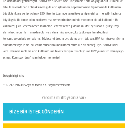
ile kısıtlamalar getirilmiştir. BADGE ve türevleri özellikle şaraplar, biralar, yağlar, süt ürünleri ve
tahıl taneleri de dahil olmak üzere gıdaların işlenmesi, depolanması ve taşınmasında kullanılan
büyük tanklara ve tipik olarak 250 litrenin üzerinde kapasiteye sahip metal variller gibi hacimce
büyük gıda ile temas eden madde ve malzemelerin üretiminde monomer olarak kullanılır. Bu
kullanım; gıda ile temas eden malzeme ile temas eden gıdanın miktarı açısından düşük yüzey
alanı/hacim oranlarına neden olur ve gıdaya migrasyon çok düşük veya ihmal edilebilir
konsantrasyonlarla sonuçlanır. Böylece iyi üretim uygulamalarını takiben, BPA kalıntısı varlığının
önlenmesi veya ihmal edilebilir miktarlara indirilmesi mümkün olabileceği için, BADGE bazlı
verniklerin ve kaplamaların kullanımının tüketiciler için risk oluşturan BPA'ya maruz kalmaya yol
açması Komisyon tarafından beklenmemektedir.
Detaylı bilgi için;
+90 212 496 48 52 ya da foodlab.turkey@intertek.com
Yardıma mı ihtiyacınız var?
BIZE BIR ISTEK GÖNDERIN