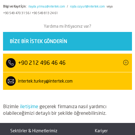
Bilgi ve Kayıt İçin:
ilayda.yilmaz@intertek.com
/
rojda.ozyurt@intertek.com
veya
+90 549 470 31 56 / +90 549 813 24 61
Yardıma mı ihtiyacınız var?
BIZE BIR ISTEK GÖNDERIN
+90 212 496 46 46
intertek.turkey@intertek.com
Bizimle
iletişime
geçerek firmanıza nasıl yardımcı
olabileceğimizi detaylı bir şekilde öğrenebilirsiniz.
Sektörler & Hizmetlerimiz
Kariyer