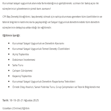
Kurumsal sosyal uygunluk alanında farkındalığınızı geliştirerek; uzman bir bakış açısı ile
süreçlerinizi yönetmenin şimdi tam zamanı!
CPI Baş Denetçilik eğitimi; baş denetçi olmak için sahip olunması gereken tüm özelliklerin ve
teknik bilgilerin katılımcılarla paylaşıldığı ve Sosyal Uygunluk denetimindeki tüm denetim
süreçlerinin detaylıca aktarıldığı bir eğitimdir.
Eğitimin İçeriği:
Kurumsal Sosyal Uygunluk ve Denetim Kavramı
Kurumsal Sosyal Uygunluk Temel Denetçi Özellikleri
Açılış Toplantısı
Doküman İncelemesi
Saha Turu
Çalışan Görüşmesi
Kapanış Toplantısı
Kurumsal Sosyal Uygunluk Denetim Raporlama Teknikleri
Örnek Olay Analizi, Sanal Fabrika Turu, Grup Çalışmaları ve Teorik Bilgilendirme
Tarih:
18-19-20-21 Ağustos 2025
Uzaktan (Online) Eğitim