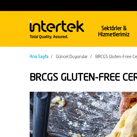
Sektörler &
Hizmetlerimiz
Sektörler
Hizmetler
Ana Sayfa
/
Güncel Duyurular
/
BRCGS Gluten-Free Cer
Kimyasallar
Enerji & 
BRCGS GLUTEN-FREE CE
Polimerplastik
Enerji
Temizlik Malzemeleri
Petrol ve
İnşaat & Mühendislik
Konaklam
İnşaat
Endüstri