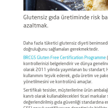
Glutensiz gıda üretiminde risk baz
azaltmak.
Daha fazla tüketici glutensiz diyeti benimsedi
doğruluğunu sağlamaları gerekmektedir.
BRCGS Gluten Free Certification Programme
kontrollerinizi belgelendirir ve dünya genelin
olarak 2011 yılında yayımlanan bu standart; 
kullanımını teşvik ederek, gıda üretim ve pak
yönetilmesini ve kontrolünü amaçlar.
Sertifikalı tesisler, müşterilerine ürün ambal
kanıtı olarak kullanabilecekleri ticari markalar
değerlendirilmiş gıda güvenliği standardına e
GFSI onaylı sertifikasyon denetimiyle birlikte g