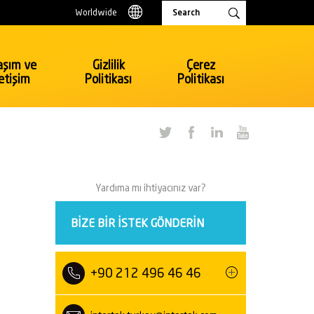
Worldwide
aşım ve
Gizlilik
Çerez
letişim
Politikası
Politikası
Tüketici Ürünleri & Perakende
Oyuncak, Kırtasiye
Yardıma mı ihtiyacınız var?
Elektrik ve Elektronik
Perakende
BIZE BIR ISTEK GÖNDERIN
Tekstil, Hazır Giyim
Tüketici Ürünleri Perakende
Bavul ve Çanta
+90 212 496 46 46
Ulaşım
Otomotiv