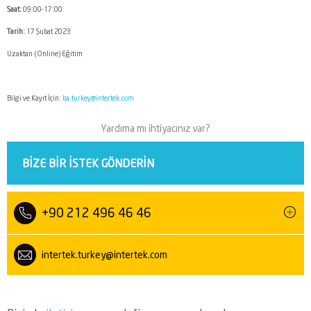
Saat:
09:00-17:00
Tarih:
17 Şubat 2023
Uzaktan (Online) Eğitim
Bilgi ve Kayıt İçin:
ba.turkey@intertek.com
Yardıma mı ihtiyacınız var?
BIZE BIR ISTEK GÖNDERIN
+90 212 496 46 46
intertek.turkey@intertek.com