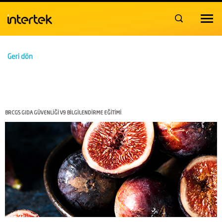
Toggle
navigat
Geri dön
BRCGS GIDA GÜVENLİĞİ V9 BİLGİLENDİRME EĞİTİMİ