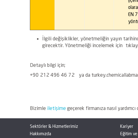
olar
EN 7
yönt
İlgili değişiklikler, yönetmeliğin yayın tarih
girecektir. Yönetmeliği incelemek için tıklayı
Detaylı bilgi için;
+90 212 496 46 72 ya da turkey.chemicallab
Bizimle
iletişime
geçerek firmanıza nasıl yardımcı o
Sektörler & Hizmetlerimiz
Kariyer
Hakkımızda
Eğitim ve