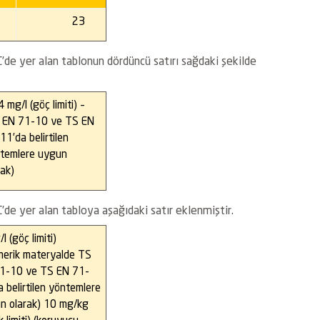
23
de yer alan tablonun dördüncü satırı sağdaki şekilde
4 mg/l (göç limiti) –
 EN 71-10 ve TS EN
11’da belirtilen
temlere uygun
rak)
de yer alan tabloya aşağıdaki satır eklenmiştir.
l (göç limiti)
imerik materyalde TS
1-10 ve TS EN 71-
a belirtilen yöntemlere
n olarak) 10 mg/kg
ik limiti) (koruyucu