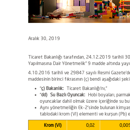
Aralık 30, 2019
Ticaret Bakanlığı tarafından, 24.12.2019 tarihli 3
Yapılmasına Dair Yönetmelik” 9 madde altında yayı
4.10.2016 tarihli ve 29847 sayılı Resmi Gazete’d
maddesinin birinci fıkrasının (ç) bendi aşağıdaki şek
“
ç) Bakanlık:
Ticaret Bakanlığı’nı,”
“
dd)
Su Bazlı Oyuncak:
Hobi boyaları, parmak
oyuncaklar dahil olmak üzere içeriğinde su bu
Aynı yönetmeliğin Ek-2’sinde bulunan kimyasal
tablodaki krom (VI) elementi ve kurşun (Pb) ele
Krom (VI)
0,02
0,00