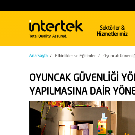
Sektörler &
Hizmetlerimiz
Sektörler
Hizmetler
Ana Sayfa
/
Etkinlikler ve Eğitimler
/
Oyuncak Güvenliğ
Kimyasallar
Enerji & 
OYUNCAK GÜVENLİĞİ YÖN
Polimerplastik
Enerji
Temizlik Malzemeleri
Petrol ve
YAPILMASINA DAİR YÖN
İnşaat & Mühendislik
Konaklam
İnşaat
Endüstri