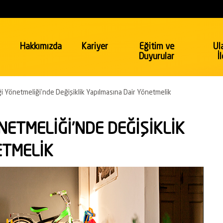
Hakkımızda
Kariyer
Eğitim ve
Ul
Duyurular
İ
i Yönetmeliği’nde Değişiklik Yapılmasına Dair Yönetmelik
Emtia
Gıda & Sağlık
ETMELİĞİ’NDE DEĞİŞİKLİK
Gıda ve Tarım
 Gaz
Sağlık ve Güzellik
ETMELİK
Güzellik ve Kişisel Bakım
a & Turizm
Hükümet & Ticaret
Kuzey Irak Bölgesel İhracat
Uygunluk Değerlendirme Programı
Kurumlar ve Kuruluşlar