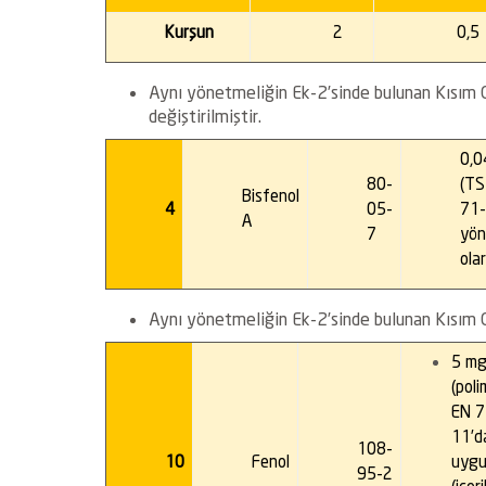
Kurşun
2
0,5
Aynı yönetmeliğin Ek-2’sinde bulunan Kısım C’
değiştirilmiştir.
0,0
80-
(TS
Bisfenol
4
05-
71-
A
7
yön
ola
Aynı yönetmeliğin Ek-2’sinde bulunan Kısım C’
5 mg/
(pol
EN 7
11’d
108-
10
Fenol
uygu
95-2
(içer