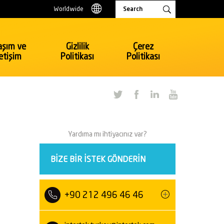
Worldwide
aşım ve
Gizlilik
Çerez
letişim
Politikası
Politikası
Tüketici Ürünleri & Perakende
Oyuncak, Kırtasiye
Yardıma mı ihtiyacınız var?
Elektrik ve Elektronik
Perakende
BIZE BIR ISTEK GÖNDERIN
Tekstil, Hazır Giyim
Tüketici Ürünleri Perakende
Bavul ve Çanta
+90 212 496 46 46
Ulaşım
Otomotiv